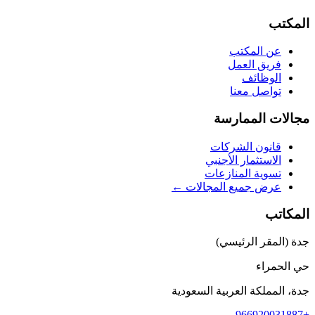
المكتب
عن المكتب
فريق العمل
الوظائف
تواصل معنا
مجالات الممارسة
قانون الشركات
الاستثمار الأجنبي
تسوية المنازعات
عرض جميع المجالات ←
المكاتب
جدة (المقر الرئيسي)
حي الحمراء
جدة، المملكة العربية السعودية
+966920031887