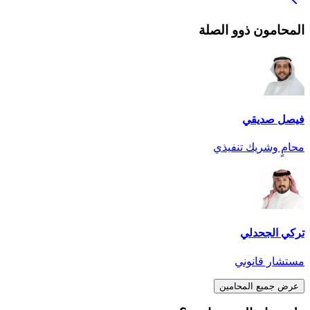
المحامون ذوو الصلة
فيصل صديقي
محامٍ وشريك تنفيذي
تركي الجحدلي
مستشار قانوني
عرض جميع المحامين