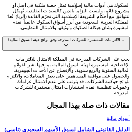
الصكوك هي أدوات مالية إسلامية تمثل حصة ملكية في أصل أو
مشروع قائم، وليست التزاماً بالدين كالسندات التقليدية. تُهيكل
لتتوافق مع أحكام الشريعة الإسلامية التي تحرّم الفائدة (الربا). تُعدّ
المملكة العربية السعودية من أبرز أسواق الصكوك عالمياً. نقدم
المشورة بشأن هيكلة الصكوك وتوثيقها والامتثال التنظيمي.
ما الالتزامات المستمرة للشركات المدرجة وفق لوائح هيئة السوق المالية؟
يجب على الشركات المدرجة في المملكة الامتثال للالتزامات
الإفصاحية المستمرة لهيئة السوق المالية، بما فيها نشر القوائم
المالية السنوية والربع سنوية، والإفصاح عن الأحداث الجوهرية،
والحصول على موافقة المساهمين على بعض المعاملات، والالتزام
بلوائح حوكمة الشركات. قد يترتب على عدم الامتثال غراماتٌ
وعقوبات تنظيمية. نقدم استشارات امتثال مستمرة للشركات
المدرجة.
مقالات ذات صلة بهذا المجال
أسواق مالية
الدليل القانوني الشامل لسوق الأسهم السعودي (تاسي)