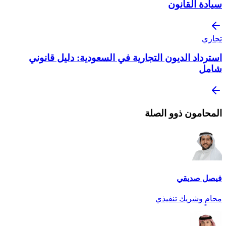
سيادة القانون
تجاري
استرداد الديون التجارية في السعودية: دليل قانوني
شامل
المحامون ذوو الصلة
فيصل صديقي
محامٍ وشريك تنفيذي