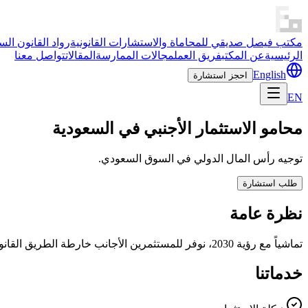
مكتب فيصل صديقي للمحاماة والاستشارات القانونية
رواد القانون ال
الرئيسية
عن المكتب
فريق العمل
مجالات الممارسة
المقالات
تواصل معنا
English
احجز استشارة
EN
محامو الاستثمار الأجنبي في السعودية
توجيه رأس المال الدولي في السوق السعودي.
طلب استشارة
نظرة عامة
تماشياً مع رؤية 2030، نوفر للمستثمرين الأجانب خارطة الطريق القانونية لنشر رأس المال بنجاح، وتأمين الحوافز الحكومية، والتنقل في المتطلبات التنظيمية.
خدماتنا