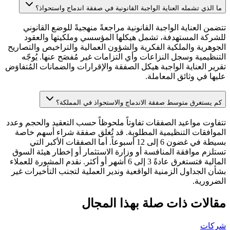
ما الذي تشمله العناية الواجبة القانونية في صفقة اندماج واستحواذ؟
تتضمن العناية الواجبة القانونية مراجعةً منهجيةً للوضع القانوني
للشركة المستهدفة، تشمل هيكلها المؤسسي وملكيتها والعقود
الجوهرية والملكية الفكرية والشؤون العمالية والتراخيص والتصاريح
التنظيمية وسجل النزاعات وأي التزامات غير مُفصَح عنها. يُوجّه
تقرير العناية الواجبة هيكل الصفقة والإقرارات والضمانات المُتفاوَض
عليها في وثائق المعاملة.
كم يستغرق متوسط صفقة الاندماج والاستحواذ في المملكة؟
تتفاوت مواعيد الصفقات تفاوتاً ملحوظاً حسب التعقيد والحجم وعدد
الموافقات التنظيمية المطلوبة. قد تُغلق صفقة شراء أسهم خاصة
بسيطة في غضون 6 إلى 12 أسبوعاً. أما الصفقات الأكبر التي
تستلزم موافقة المنافسة أو وزارة الاستثمار أو إخطار هيئة السوق
المالية فتستغرق عادةً 3 إلى 6 أشهر أو أكثر. نقدم المشورة للعملاء
بشأن الجداول الزمنية الواقعية وندير العملية لتجنب التأخيرات غير
الضرورية.
مقالات ذات صلة بهذا المجال
شركات