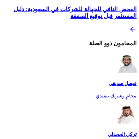
الفحص النافي للجهالة للشركات في السعودية: دليل
المستثمر قبل توقيع الصفقة
المحامون ذوو الصلة
فيصل صديقي
محامٍ وشريك تنفيذي
تركي الجحدلي